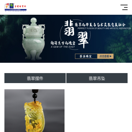
翡翠摆件
翡翠吊坠